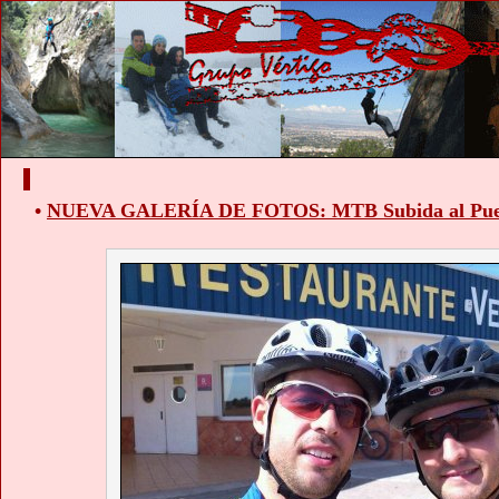
•
NUEVA GALERÍA DE FOTOS: MTB Subida al Puert