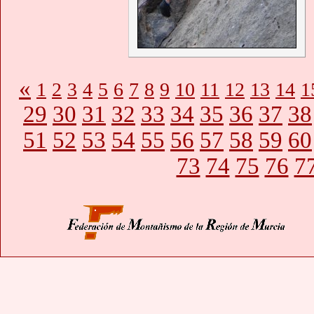
«
1
2
3
4
5
6
7
8
9
10
11
12
13
14
1
29
30
31
32
33
34
35
36
37
38
51
52
53
54
55
56
57
58
59
60
73
74
75
76
7