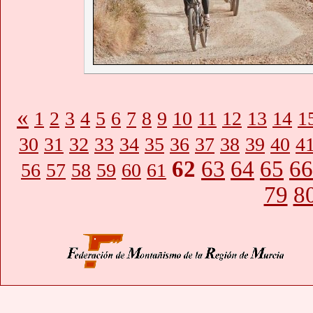
«
1
2
3
4
5
6
7
8
9
10
11
12
13
14
1
30
31
32
33
34
35
36
37
38
39
40
4
62
63
64
65
66
56
57
58
59
60
61
79
8